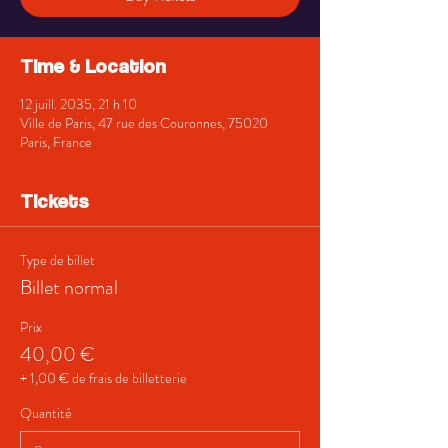
Time & Location
12 juill. 2035, 21 h 10
Ville de Paris, 47 rue des Couronnes, 75020
Paris, France
Tickets
Type de billet
Billet normal
Prix
40,00 €
+ 1,00 € de frais de billetterie
Quantité