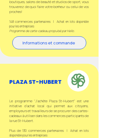
boutiques, salons de beauté et studios de sport, vous
trouverez de quoi faire votre bonheur ou celui de vos
proches!
148 commerces partenaires |
Achat en lots disponible
pour les entreprises
Programme de carte-cadeau propulsé par Hello
.
Informations et commande
PLAZA ST-HUBERT
Le programme "J'achète Plaza St-Hubert'' est une
initiative d’achat local qui permet aux citoyens,
employeurs et travailleurs de se procurer des cartes-
cadeaux à utiliser dans les commerces participants de
la rue St-Hubert.​
Plus de 130 commerces partenaires |
Achat en lots
disponible pour les entreprises