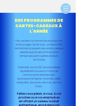
DES PROGRAMMES DE
CARTES-CADEAUX À
L'ANNÉE
Pour soutenir le commerces de proximité
et encourager l'achat local,
plusieurs SDC
de Montréal
proposent des cartes-cadeaux
valables auprès des commerces et
entreprises participantes de leurs
territoires.
Ensemble, les 24 SDC de notre réseau
représentent plusieurs milliers de
commerces et d'entreprises :
boutiques d'artisan·es, librairies, cafés,
restaurants, épiceries, services, soins du
corps...
Faites vous plaisir, à vous, à vos
proches ou à vos employé·es
en offrant
un cadeau local et
authentique, ancré dans vos