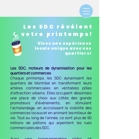
Les SDC révèlent
votre printemps!
Vivez une expérience
locale unique avec vos
quartiers!
Les SDC, moteurs de dynamisation pour les
quartiers et commerces
Chaque printemps, les SDC dynamisent les
quartiers de Montréal en transformant leurs
artères commerciales en véritables pôles
d’attraction urbains. Elles occupent désormais
une place de choix aux côtés des grands
promoteurs d’événements, en stimulant
l’achalandage, en accroissant la visibilité des
commerces locaux et en animant les milieux de
vie. Tout au long de l’année, ce sont plus de 90
millions de piétons qui arpentent les rues
commerciales des SDC.
Avec une programmation riche et