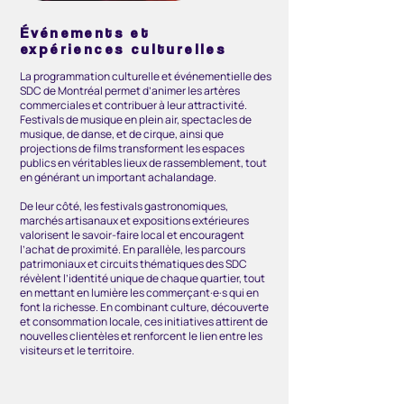
Événements et
expériences culturelles
La programmation culturelle et événementielle des
SDC de Montréal permet d’animer les artères
commerciales et contribuer à leur attractivité.
Festivals de musique en plein air, spectacles de
musique, de danse, et de cirque, ainsi que
projections de films transforment les espaces
publics en véritables lieux de rassemblement, tout
en générant un important achalandage.
De leur côté, les festivals gastronomiques,
marchés artisanaux et expositions extérieures
valorisent le savoir-faire local et encouragent
l’achat de proximité. En parallèle, les parcours
patrimoniaux et circuits thématiques des SDC
révèlent l’identité unique de chaque quartier, tout
en mettant en lumière les commerçant·e·s qui en
font la richesse. En combinant culture, découverte
et consommation locale, ces initiatives attirent de
nouvelles clientèles et renforcent le lien entre les
visiteurs et le territoire.