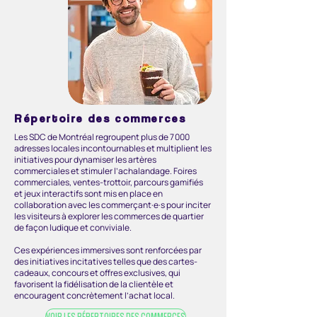
Répertoire des commerces
Les SDC de Montréal regroupent plus de 7 000
adresses locales incontournables et multiplient les
initiatives pour dynamiser les artères
commerciales et stimuler l’achalandage. Foires
commerciales, ventes-trottoir, parcours gamifiés
et jeux interactifs sont mis en place en
collaboration avec les commerçant·e·s pour inciter
les visiteurs à explorer les commerces de quartier
de façon ludique et conviviale.
Ces expériences immersives sont renforcées par
des initiatives incitatives telles que des cartes-
cadeaux, concours et offres exclusives, qui
favorisent la fidélisation de la clientèle et
encouragent concrètement l’achat local.
VOIR LES RÉPERTOIRES DES COMMERCES