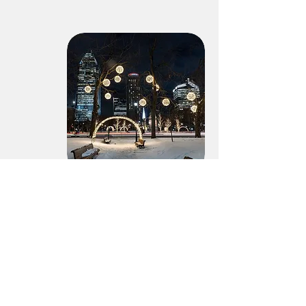
Des aménagements qui
renforcent l'attractivité
Découvrez des rues piétonnes animées et des
places publiques éphémères, conçues pour offrir
une expérience conviviale et générer un fort
achalandage. Mobilier urbain, terrasses
collectives, zones de détente et îlots de verdure
transforment ces espaces en lieux de pause et de
rencontres. Laissez-vous aussi surprendre par les