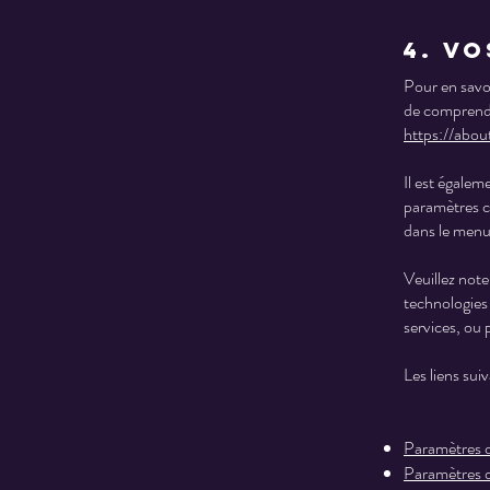
4. Vo
Pour en savoi
de comprendr
https://abou
Il est égalem
paramètres c
dans le menu
Veuillez note
technologies
services, ou 
Les liens sui
Paramètres d
Paramètres d