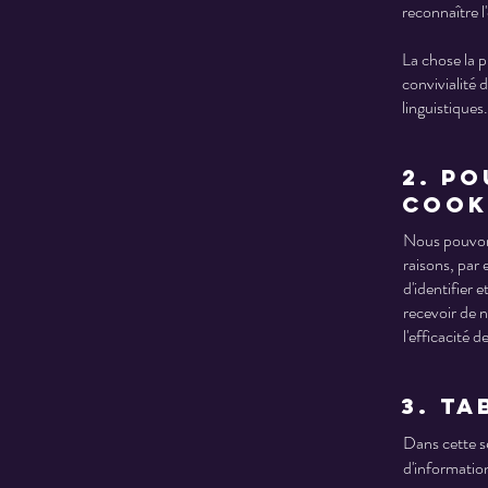
reconnaître l'
La chose la p
convivialité 
linguistiques.
2. P
cook
Nous pouvons
raisons, par 
d'identifier 
recevoir de n
l'efficacité 
3. Ta
Dans cette se
d'informatio