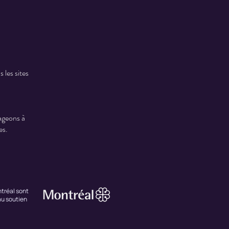
 les sites
ageons à
es.
tréal sont
au soutien