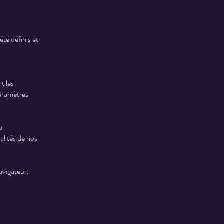
été définis et
t les
aramètres
u
alités de nos
navigateur.