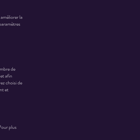
 améliorer la
 paramètres
nombre de
et afin
vez choisi de
nt et
Pour plus