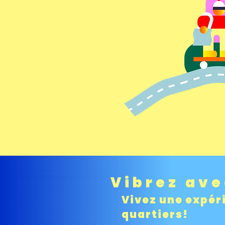
Vibrez ave
Vivez une expér
quartiers!