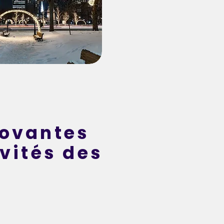
novantes
ivités des