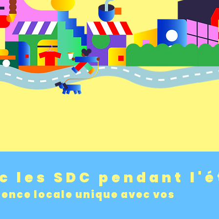
c les SDC pendant l'é
ience locale unique avec vos