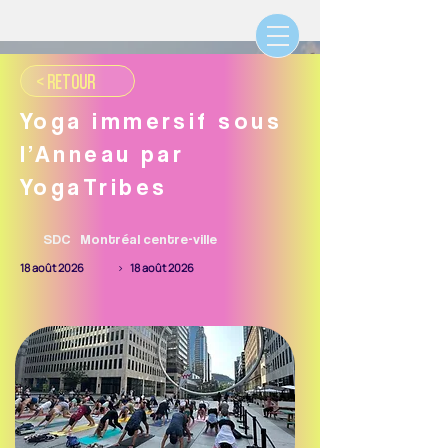
< RETOUR
Yoga immersif sous
l’Anneau par
YogaTribes
SDC
Montréal centre-ville
18 août 2026
>
18 août 2026