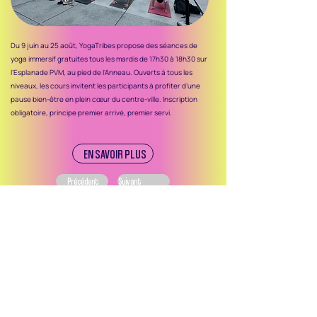
Du 9 juin au 25 août, YogaTribes propose des séances de
yoga immersif gratuites tous les mardis de 17h30 à 18h30 sur
l’Esplanade PVM, au pied de l’Anneau. Ouverts à tous les
niveaux, les cours invitent les participants à profiter d’une
pause bien-être en plein cœur du centre-ville. Inscription
obligatoire, principe premier arrivé, premier servi.
EN SAVOIR PLUS
Précédent
Suivant
Ce site web et les campagnes de promotion des
activités et événements des SDC de Montréal sont
réalisés dans le cadre du programme Expérience
SDC de l’ASDCM, rendu possible grâce au soutien