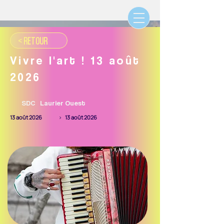
< RETOUR
Vivre l'art ! 13 août
2026
SDC
Laurier Ouest
13 août 2026
>
13 août 2026