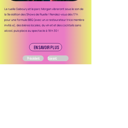
La ruelle Gaboury et le parc Morgan vibreront sous le son de
la 9e édition des Shows de Ruelle ! Rendez-vous dès 17 h
pour une formule BBQ (avec un.e restaurateur.trice membre
invité.e), des bières locales, du vin et et des cocktails sans
alcool, puis place au spectacle à 18 h 30 !
EN SAVOIR PLUS
Précédent
Suivant
Ce site web et les campagnes de promotion des
activités et événements des SDC de Montréal sont
réalisés dans le cadre du programme Expérience
SDC de l’ASDCM, rendu possible grâce au soutien
financier de la Ville de Montréal.