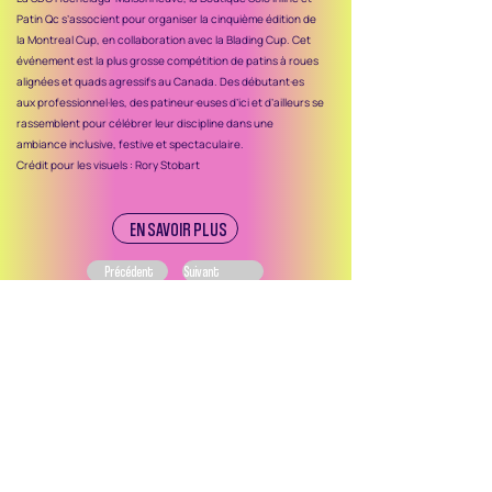
Patin Qc s’associent pour organiser la cinquième édition de
la Montreal Cup, en collaboration avec la Blading Cup. Cet
événement est la plus grosse compétition de patins à roues
alignées et quads agressifs au Canada. Des débutant·es
aux professionnel·les, des patineur·euses d’ici et d’ailleurs se
rassemblent pour célébrer leur discipline dans une
ambiance inclusive, festive et spectaculaire.
Crédit pour les visuels : Rory Stobart
EN SAVOIR PLUS
Précédent
Suivant
Ce site web et les campagnes de promotion des
activités et événements des SDC de Montréal sont
réalisés dans le cadre du programme Expérience
SDC de l’ASDCM, rendu possible grâce au soutien