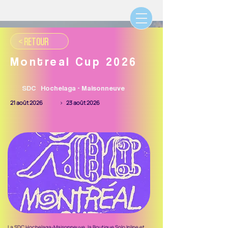
< RETOUR
Montreal Cup 2026
SDC
Hochelaga - Maisonneuve
21 août 2026
>
23 août 2026
La SDC Hochelaga-Maisonneuve, la Boutique Solo Inline et