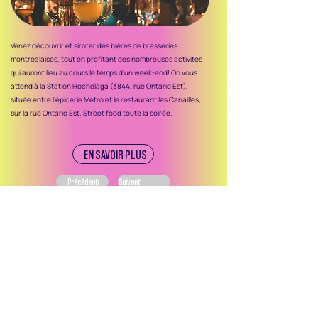
Venez découvrir et siroter des bières de brasseries
montréalaises, tout en profitant des nombreuses activités
qui auront lieu au cours le temps d’un week-end! On vous
attend à la Station Hochelaga (3844, rue Ontario Est),
située entre l’épicerie Metro et le restaurant les Canailles,
sur la rue Ontario Est. Street food toute la soirée.
EN SAVOIR PLUS
Précédent
Suivant
Ce site web et les campagnes de promotion des
activités et événements des SDC de Montréal sont
réalisés dans le cadre du programme Expérience
SDC de l’ASDCM, rendu possible grâce au soutien