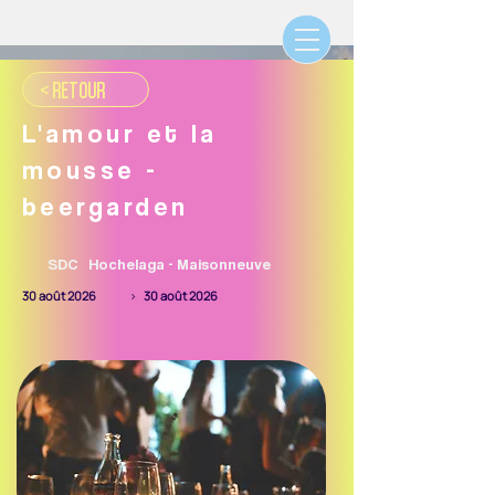
< RETOUR
L'amour et la
mousse -
beergarden
SDC
Hochelaga - Maisonneuve
30 août 2026
>
30 août 2026