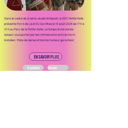
Dans le cadre de la série Jeudis Antipasti, la SDC Petite Italie
présente Forró de Lá et DJ Gorrilhas le 13 août 2026 de 17 h à
21 h au Parc de la Petite-Italie. Le temps d’une soirée,
laissez-vous porter par les rythmes enivrants du forró
brésilien. Piste de danse et bonne humeur garanties!
EN SAVOIR PLUS
Précédent
Suivant
Ce site web et les campagnes de promotion des
activités et événements des SDC de Montréal sont
réalisés dans le cadre du programme Expérience
SDC de l’ASDCM, rendu possible grâce au soutien
financier de la Ville de Montréal.