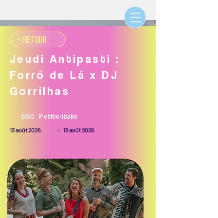
< RETOUR
Jeudi Antipasti :
Forró de Lá x DJ
Gorrilhas
SDC
Petite-Italie
13 août 2026
>
13 août 2026