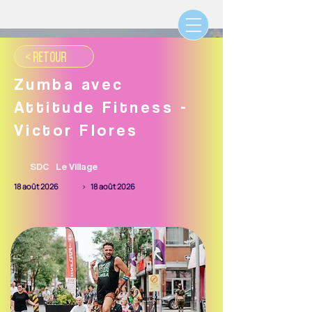
< RETOUR
Zumba avec
Attitude Fitness -
Victor Flores
SDC
Le Village
18 août 2026
>
18 août 2026