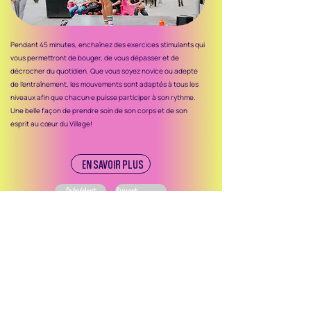
Pendant 45 minutes, enchaînez des exercices stimulants qui
vous permettront de bouger, de vous dépasser et de
décrocher du quotidien. Que vous soyez novice ou adepte
de l'entraînement, les mouvements sont adaptés à tous les
niveaux afin que chacun·e puisse participer à son rythme.
Une belle façon de prendre soin de son corps et de son
esprit au cœur du Village!
EN SAVOIR PLUS
Précédent
Suivant
Ce site web et les campagnes de promotion des
activités et événements des SDC de Montréal sont
réalisés dans le cadre du programme Expérience