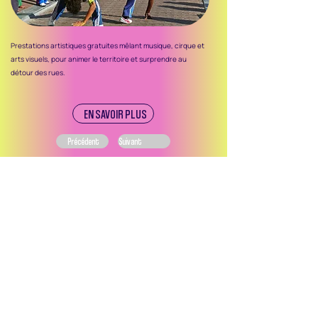
Prestations artistiques gratuites mêlant musique, cirque et
arts visuels, pour animer le territoire et surprendre au
détour des rues.
EN SAVOIR PLUS
Précédent
Suivant
Ce site web et les campagnes de promotion des
activités et événements des SDC de Montréal sont
réalisés dans le cadre du programme Expérience
SDC de l’ASDCM, rendu possible grâce au soutien
financier de la Ville de Montréal.