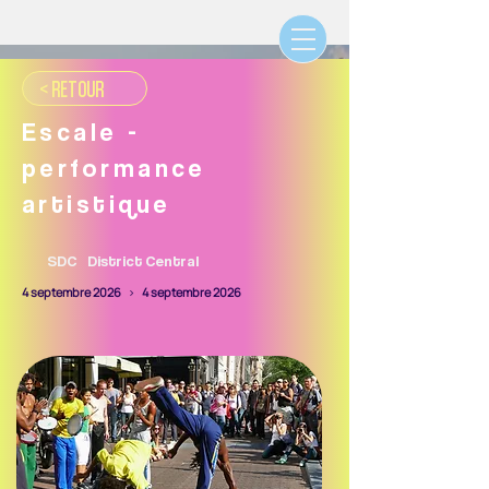
< RETOUR
Escale -
performance
artistique
SDC
District Central
4 septembre 2026
>
4 septembre 2026