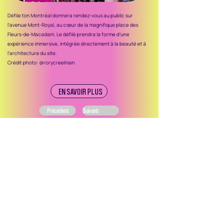
Défile ton Montréal donnera rendez-vous au public sur
l’avenue Mont-Royal, au cœur de la magnifique place des
Fleurs-de-Macadam. Le défilé prendra la forme d’une
expérience immersive, intégrée directement à la beauté et à
l’architecture du site.
Crédit photo: @rorycreelman
EN SAVOIR PLUS
Précédent
Suivant
Ce site web et les campagnes de promotion des
activités et événements des SDC de Montréal sont
réalisés dans le cadre du programme Expérience
SDC de l’ASDCM, rendu possible grâce au soutien
financier de la Ville de Montréal.