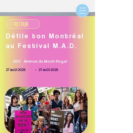
< RETOUR
Défile ton Montréal
au Festival M.A.D.
SDC
Avenue du Mont-Royal
27 août 2026
>
27 août 2026