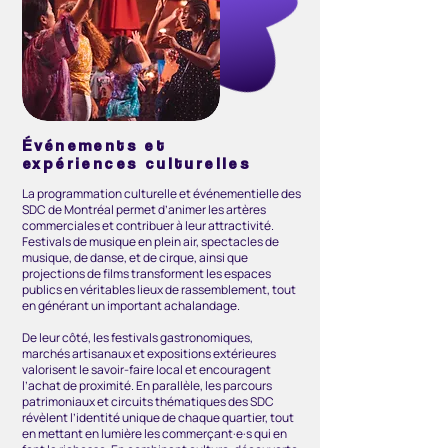
Événements et
expériences culturelles
La programmation culturelle et événementielle des
SDC de Montréal permet d’animer les artères
commerciales et contribuer à leur attractivité.
Festivals de musique en plein air, spectacles de
musique, de danse, et de cirque, ainsi que
projections de films transforment les espaces
publics en véritables lieux de rassemblement, tout
en générant un important achalandage.
De leur côté, les festivals gastronomiques,
marchés artisanaux et expositions extérieures
valorisent le savoir-faire local et encouragent
l’achat de proximité. En parallèle, les parcours
patrimoniaux et circuits thématiques des SDC
révèlent l’identité unique de chaque quartier, tout
en mettant en lumière les commerçant·e·s qui en