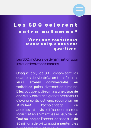
Les SDC colorent
votre automne!
Vivez une expérience
locale unique avec vos
quartiers!
Les SDC, moteurs de dynamisation pour
les quartiers et commerces
Chaque été, les SDC dynamisent les
quartiers de Montréal en transformant
leurs artères commerciales en
véritables pôles d’attraction urbains.
Elles occupent désormais une place de
choix aux côtés des grands promoteurs
d’événements estivaux récurrents, en
stimulant l’achalandage, en
accroissant la visibilité des commerces
locaux et en animant les milieux de vie.
Tout au long de l’année, ce sont plus de
90 millions de piétons qui arpentent les
rues commerciales des SDC.