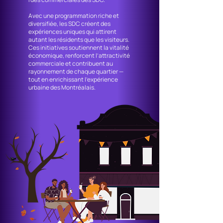
Avec une programmation riche et
diversifiée, les SDC créent des
expériences uniques qui attirent
autant les résidents que les visiteurs.
Ces initiatives soutiennent la vitalité
économique, renforcent l’attractivité
commerciale et contribuent au
rayonnement de chaque quartier —
tout en enrichissant l’expérience
urbaine des Montréalais.