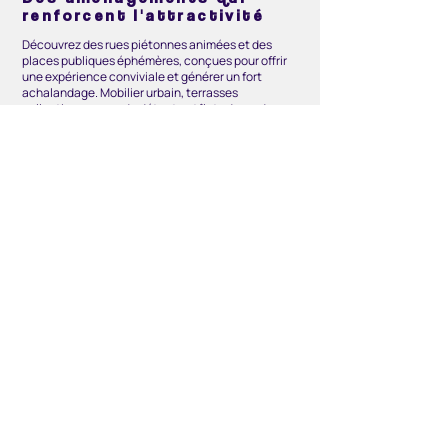
renforcent l'attractivité
Découvrez des rues piétonnes animées et des
places publiques éphémères, conçues pour offrir
une expérience conviviale et générer un fort
achalandage. Mobilier urbain, terrasses
collectives, zones de détente et îlots de verdure
transforment ces espaces en lieux de pause et de
rencontres. Laissez-vous aussi surprendre par les
illuminations et installations artistiques signées
par des artistes locaux, qui ajoutent une touche
immersive et distinctive à chaque artère
commerciale.