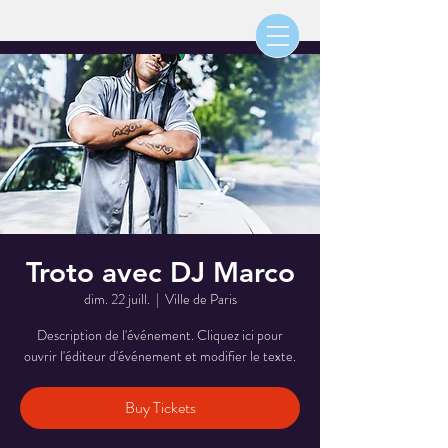
Troto avec DJ Marco
dim. 22 juill.
  |  
Ville de Paris
Description de l'événement. Cliquez ici pour
ouvrir l'éditeur d'événement et modifier le texte.
Buy Tickets