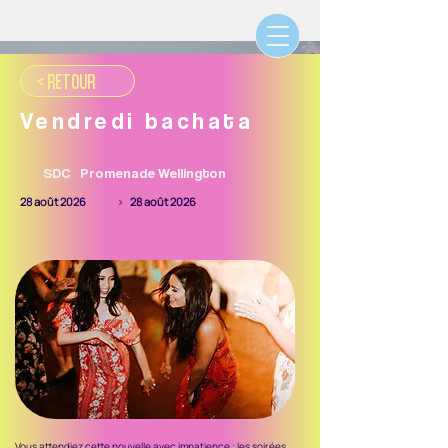
< RETOUR
Vendredi bachata
SDC
Promenade Wellington
28 août 2026
>
28 août 2026
Vous attendiez cette nouvelle avec impatience : les soirées