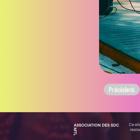
Précédent
Ce sit
réali