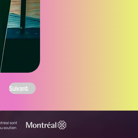
Suivant
tréal sont
au soutien