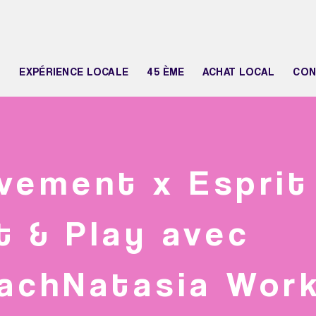
N
EXPÉRIENCE LOCALE
45 ÈME
ACHAT LOCAL
CON
vement x Esprit
t & Play avec
achNatasia Wor