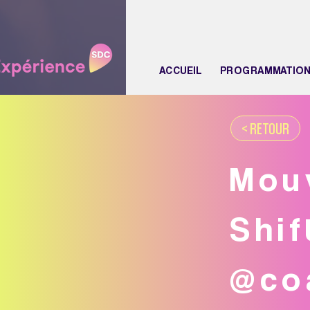
ACCUEIL
PROGRAMMATIO
< RETOUR
Mou
Shif
@co