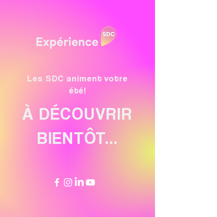
Les SDC animent votre
été!
À DÉCOUVRIR
BIENTÔT...